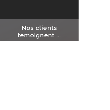
Nos clients
témoignent ...
M&G
Consulting
Depuis 2019, nous avons confié
plusieurs de nos chantiers à
Revesol et leurs réalisations ont
toujours été à la hauteur de nos
attentes et celles de nos clients.
Cette société collabore avec
différents fournisseurs et nous
propose donc un large choix de
matériaux. Leur équipe est